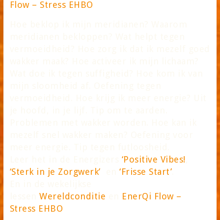
Flow – Stress EHBO
Hoe beklop ik mijn meridianen? Waarom
meridianen bekloppen? Wat helpt tegen
vermoeidheid? Hoe zorg ik dat ik mezelf goed
wakker maak? Hoe activeer ik mijn lichaam?
Wat doe ik tegen suffigheid? Hoe kom ik van
mijn sloomheid af. Oefening tegen
vermoeidheid. Hoe krijg ik meer energie? Uit
je hoofd, in je lijf. Tip om te aarden.
Problemen met wakker worden. Hoe kan ik
mezelf snel wakker maken? Oefening voor
meer energie. Tip tegen futloosheid.
Leer het in de Energizers
‘Positive Vibes!
,
‘Sterk in je Zorgwerk’
en
‘Frisse Start’
.
En in de wekelijkse
lessen
Wereldconditie
en
EnerQi Flow –
Stress EHBO