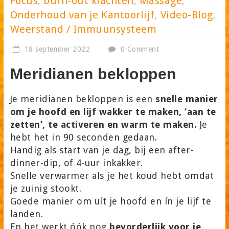
Focus
burn-out klachten
Massage
,
,
,
Onderhoud van je Kantoorlijf
Video-Blog
,
,
Weerstand / Immuunsysteem
18 september 2022
0 Comment
Meridianen bekloppen
Je meridianen bekloppen is een
snelle manier
om je hoofd en lijf wakker te maken, ‘aan te
zetten’, te activeren en warm te maken.
Je
hebt het in 90 seconden gedaan.
Handig als start van je dag, bij een after-
dinner-dip, of 4-uur inkakker.
Snelle verwarmer als je het koud hebt omdat
je zuinig stookt.
Goede manier om uít je hoofd en ín je lijf te
landen.
En het werkt óók nog
bevorderlijk voor je