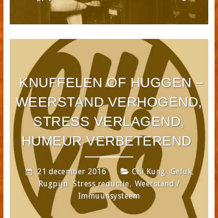
KNUFFELEN OF HUGGEN –
WEERSTAND VERHOGEND,
STRESS VERLAGEND,
HUMEUR VERBETEREND
,
,
21 december 2016
Chi Kung
Geluk
,
,
Rugpijn
Stress reductie
Weerstand /
Immuunsysteem