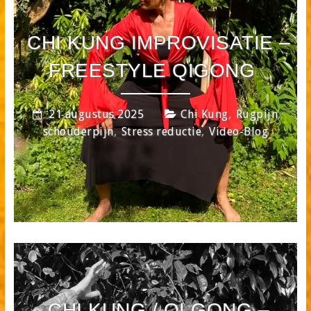
CHI KUNG IMPROVISATIE –
FREESTYLE QIGONG
,
,
21 augustus 2025
Chi Kung
Rugpijn
,
,
schouderpijn
Stress reductie
Video-Blog
CHI KUNG / QI GONG –