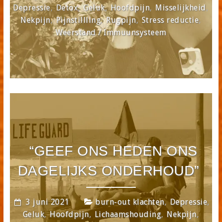
,
,
,
,
,
Depressie
Detox
Geluk
Hoofdpijn
Misselijkheid
,
,
,
,
Nekpijn
Pijnstillling
Rugpijn
Stress reductie
Weerstand / Immuunsysteem
“GEEF ONS HEDEN ONS
DAGELIJKS ONDERHOUD”
,
,
3 juni 2021
burn-out klachten
Depressie
,
,
,
,
Geluk
Hoofdpijn
Lichaamshouding
Nekpijn