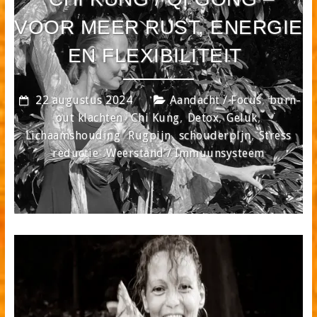
VOOR MEER RUST, ENERGIE
EN FLEXIBILITEIT
,
22 augustus 2024
Aandacht / Focus
burn-
,
,
,
,
out klachten
Chi Kung
Detox
Geluk
,
,
,
Lichaamshouding
Rugpijn
schouderpijn
Stress
,
reductie
Weerstand / Immuunsysteem