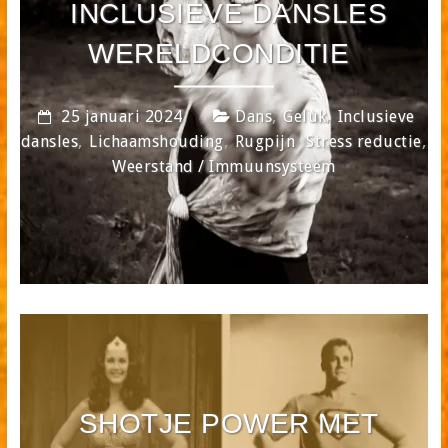
INCLUSIEVE DANSLES
WERELDCONDITIE
,
,
25 januari 2024
Dans
Geluk
Inclusieve
,
,
,
,
dansles
Lichaamshouding
Rugpijn
Stress reductie
Weerstand / Immuunsysteem
SHOTJE POWER MET