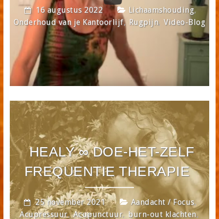
,
16 augustus 2022
Lichaamshouding
,
,
Onderhoud van je Kantoorlijf
Rugpijn
Video-Blog
HEALY ∞ DOE-HET-ZELF
FREQUENTIE THERAPIE
,
25 november 2021
Aandacht / Focus
,
,
,
Acupressuur
Acupunctuur
burn-out klachten