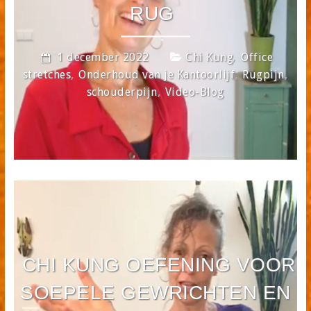
RUG
,
1 december 2022
Chi Kung
Office
,
,
,
stretches
Onderhoud van je Kantoorlijf
Rugpijn
,
schouderpijn
Video-Blog
CHI KUNG OEFENING VOOR
SOEPELE GEWRICHTEN EN