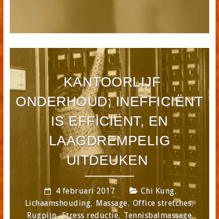
KANTOORLIJF
ONDERHOUD; INEFFICIËNT
IS EFFICIËNT, EN
LAAGDREMPELIG
UITDEUKEN
,
4 februari 2017
Chi Kung
,
,
,
Lichaamshouding
Massage
Office stretches
,
,
Rugpijn
Stress reductie
Tennisbalmassage