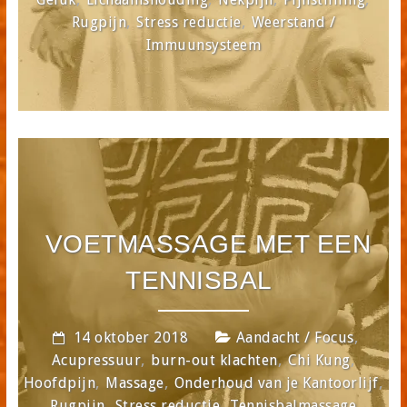
,
,
Rugpijn
Stress reductie
Weerstand /
Immuunsysteem
VOETMASSAGE MET EEN
TENNISBAL
,
14 oktober 2018
Aandacht / Focus
,
,
,
Acupressuur
burn-out klachten
Chi Kung
,
,
,
Hoofdpijn
Massage
Onderhoud van je Kantoorlijf
,
,
Rugpijn
Stress reductie
Tennisbalmassage