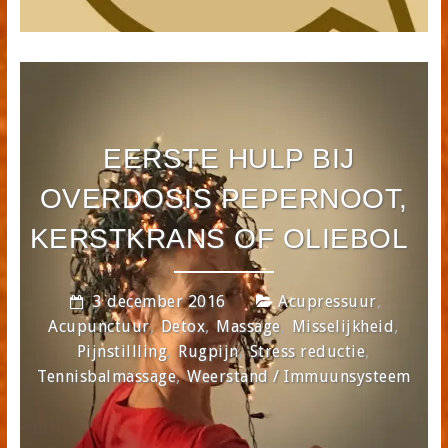
EERSTE HULP BIJ
OVERDOSIS PEPERNOOT,
KERSTKRANS OF OLIEBOL
,
3 december 2016
Acupressuur
,
,
,
,
Acupunctuur
Detox
Massage
Misselijkheid
,
,
,
Pijnstillling
Rugpijn
Stress reductie
,
Tennisbalmassage
Weerstand / Immuunsysteem