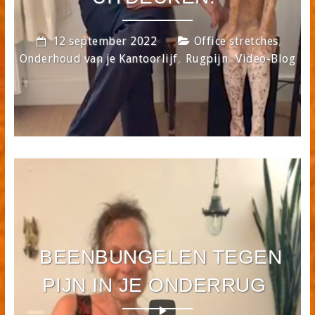
,
12 september 2022
Office stretches
,
,
Onderhoud van je Kantoorlijf
Rugpijn
Video-Blog
BEENBUNGELEN TEGEN
PIJN IN JE ONDERRUG