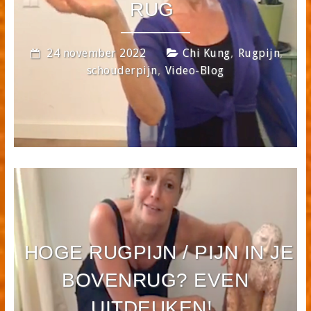
RUG
,
,
24 november 2022
Chi Kung
Rugpijn
,
schouderpijn
Video-Blog
HOGE RUGPIJN / PIJN IN JE
BOVENRUG? EVEN
UITDEUKEN!