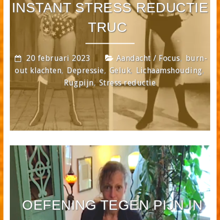
INSTANT STRESS REDUCTIE
TRUC
,
20 februari 2023
Aandacht / Focus
burn-
,
,
,
,
out klachten
Depressie
Geluk
Lichaamshouding
,
Rugpijn
Stress reductie
OEFENING TEGEN PIJN IN