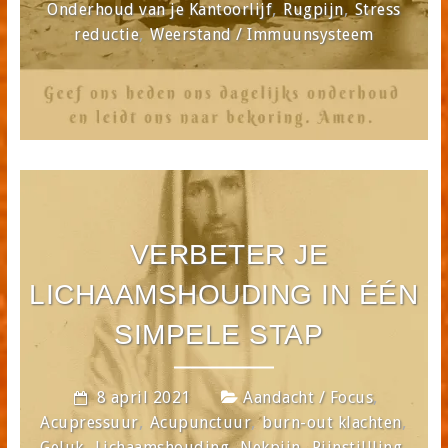
,
,
Onderhoud van je Kantoorlijf
Rugpijn
Stress
,
reductie
Weerstand / Immuunsysteem
VERBETER JE
LICHAAMSHOUDING IN ÉÉN
SIMPELE STAP
,
8 april 2021
Aandacht / Focus
,
,
,
Acupressuur
Acupunctuur
burn-out klachten
,
,
,
,
Geluk
Lichaamshouding
Nekpijn
Pijnstillling