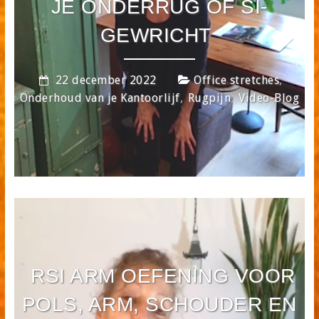
JE ONDERRUG OF SI-
GEWRICHT
,
22 december 2022
Office stretches
,
,
Onderhoud van je Kantoorlijf
Rugpijn
Video-Blog
RSI ARM OEFENING VOOR
POLS, ARM, SCHOUDER EN