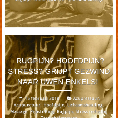
RUGPIJN? HOOFDPIJN?
STRESS? GRIJPT GEZWIND
NAAR UWEN ENKELS!
,
15 februari 2018
Acupressuur
,
,
,
Acupunctuur
Hoofdpijn
Lichaamshouding
,
,
,
,
Massage
Pijnstillling
Rugpijn
Stress reductie