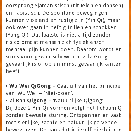
oorsprong Sjamanistisch (rituelen en dansen)
en Taoïstisch. De spontane bewegingen
kunnen vloeiend en rustig zijn (Yin Qi), maar
ook over gaan in heftig trillen en schokken
(Yang Qi). Dat laatste is niet altijd zonder
risico omdat mensen zich fysiek en/of
mentaal pijn kunnen doen. Daarom wordt er
soms voor gewaarschuwd dat Zifa Gong
gevaarlijk is of op z’n minst gevaarlijk kanten
heeft.
•
Wu Wei QiGong
– Gaat uit van het principe
van ‘Wu Wei’ – ‘Niet-doen’.
•
Zi Ran Qigong
– ‘Natuurlijke Qigong’
Bij deze 2 Yin-Qi-vormen volgt het lichaam Qi
zonder bewuste sturing. Ontspannen en vaak
met sierlijke, zachte en natuurlijk golvende
bewegingen. De kans dat je jezelf hierbij pijn