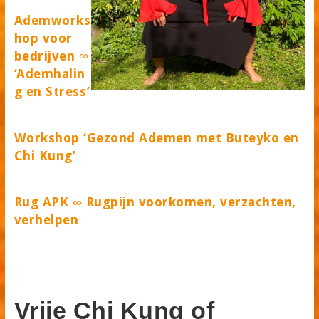
Ademworks
hop voor
bedrijven
∞
‘Ademhalin
g en Stress’
Workshop ‘Gezond Ademen met Buteyko en
Chi Kung’
Rug APK ∞ Rugpijn voorkomen, verzachten,
verhelpen
Vrije Chi Kung of