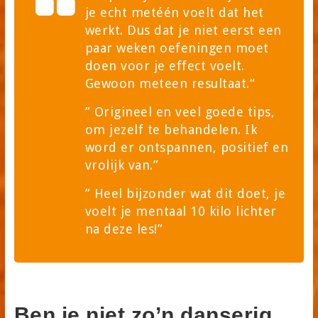
je echt metéén voelt dat het
werkt. Dus dat je niet eerst een
paar weken oefeningen moet
doen voor je effect voelt.
Gewoon meteen resultaat.“
” Origineel en veel goede tips,
om jezelf te behandelen. Ik
word er ontspannen, positief en
vrolijk van.”
” Heel bijzonder wat dit doet, je
voelt je mentaal 10 kilo lichter
na deze les!”
Ben je niet zo’n danserig