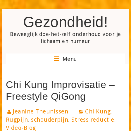
Skip
Gezondheid!
to
content
Beweeglijk doe-het-zelf onderhoud voor je
lichaam en humeur
Menu
Chi Kung Improvisatie –
Freestyle QiGong
Jeanine Theunissen
Chi Kung
,
Rugpijn
schouderpijn
Stress reductie
,
,
,
Video-Blog