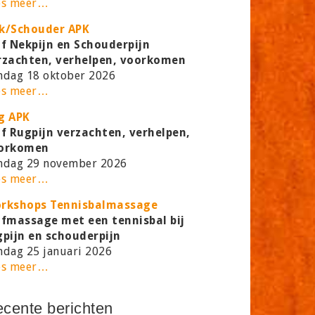
es meer…
k/Schouder APK
lf Nekpijn en Schouderpijn
rzachten, verhelpen, voorkomen
ndag 18 oktober 2026
es meer…
g APK
lf Rugpijn verzachten, verhelpen,
orkomen
ndag 29 november 2026
es meer…
rkshops Tennisbalmassage
lfmassage met een tennisbal bij
gpijn en schouderpijn
ndag 25 januari 2026
es meer…
cente berichten