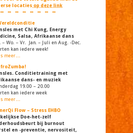
verse locaties
op deze link
 ∞ ∞ ∞ ∞ ∞ ∞ ∞ ∞
Wereldconditie
nsles met Chi Kung, Energy
dicine, Salsa, Afrikaanse dans
 – Wo. – Vr. Jan. – Juli en Aug. -Dec.
rten kan iedere week!
es meer…
AfroZumba!
nsles. Conditietraining met
rikaanse dans- en muziek
nderdag 19.00 – 20.00
rten kan iedere week
es meer…
EnerQi Flow – Stress EHBO
kelijkse Doe-het-zelf
derhoudsbeurt bij burnout
rstel en -preventie, nervositeit,