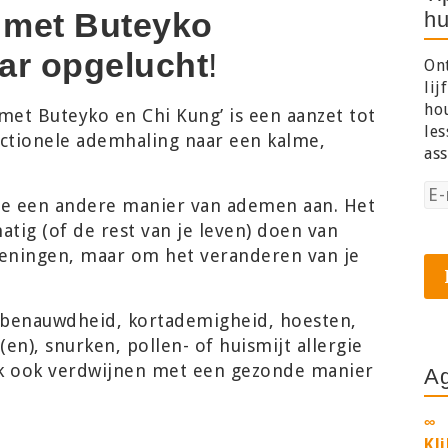
met Buteyko
hu
ar opgelucht
!
Ont
lij
ho
t Buteyko en Chi Kung’ is een aanzet tot
les
ctionele ademhaling naar een kalme,
ass
.
je een andere manier van ademen aan. Het
atig (of de rest van je leven) doen van
ningen, maar om het veranderen van je
, benauwdheid, kortademigheid, hoesten,
en), snurken, pollen- of huismijt allergie
ak ook verdwijnen met een gezonde manier
A
∞
Kl