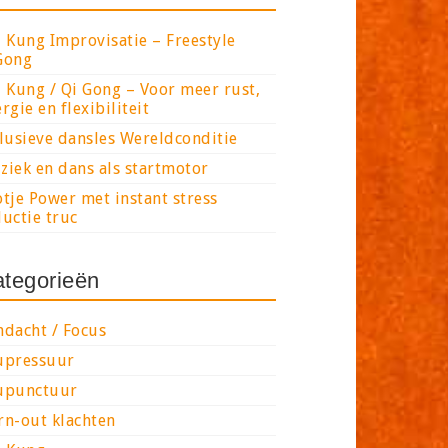
 Kung Improvisatie – Freestyle
Gong
 Kung / Qi Gong – Voor meer rust,
rgie en flexibiliteit
lusieve dansles Wereldconditie
ziek en dans als startmotor
tje Power met instant stress
uctie truc
tegorieën
ndacht / Focus
upressuur
upunctuur
rn-out klachten