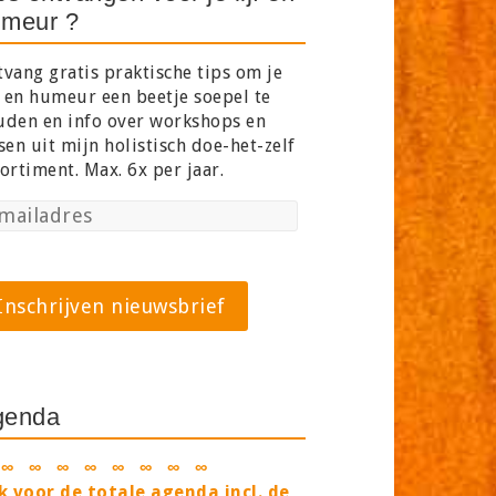
meur ?
vang gratis praktische tips om je
f en humeur een beetje soepel te
uden en info over workshops en
sen uit mijn holistisch doe-het-zelf
ortiment. Max. 6x per jaar.
genda
 ∞ ∞ ∞ ∞ ∞ ∞ ∞ ∞
ik voor de totale agenda incl. de