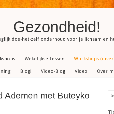
Gezondheid!
glijk doe-het-zelf onderhoud voor je lichaam en 
rkshops
Wekelijkse Lessen
Workshops (diver
ining
Blog!
Video-Blog
Video
Over mi
d Ademen met Buteyko
Ti