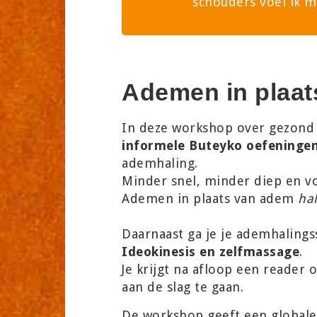
schouders voel ik m
Ademen in plaa
In deze workshop over gezond 
informele Buteyko oefeninge
ademhaling.
Minder snel, minder diep en v
Ademen in plaats van adem
ha
Daarnaast ga je je ademhalin
Ideokinesis en zelfmassage
.
Je krijgt na afloop een reader
aan de slag te gaan.
De workshop geeft een globale