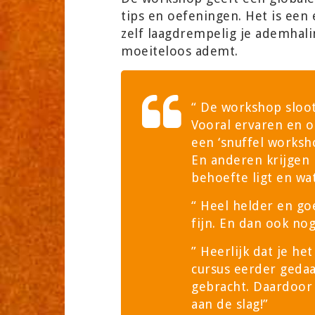
tips en oefeningen. Het is een
zelf laagdrempelig je ademhali
moeiteloos ademt.
“ De workshop sloot
Vooral ervaren en o
een ‘snuffel worksho
En anderen krijgen 
behoefte ligt en wat
“ Heel helder en g
fijn. En dan ook no
” Heerlijk dat je he
cursus eerder gedaa
gebracht. Daardoor 
aan de slag!”