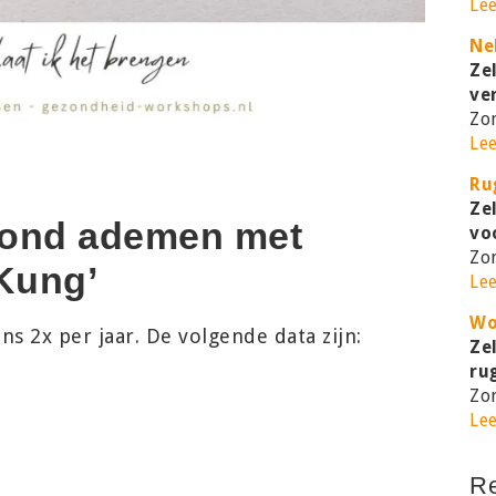
Le
Ne
Ze
ve
Zo
Le
Ru
Ze
ond ademen met
vo
Zo
Kung’
Le
Wo
s 2x per jaar. De volgende data zijn:
Ze
ru
Zo
Le
Re