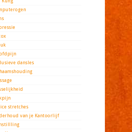
i Kung
mputerogen
ns
pressie
tox
luk
ofdpijn
lusieve dansles
chaamshouding
ssage
selijkheid
kpijn
ice stretches
derhoud van je Kantoorlijf
nstillling