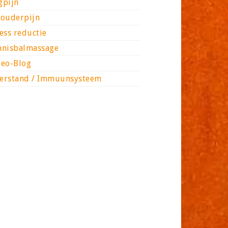
gpijn
houderpijn
ess reductie
nnisbalmassage
deo-Blog
erstand / Immuunsysteem