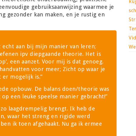
Ru
 eenvoudige gebruiksaanwijzing waarmee je
sc
ng gezonder kan maken, en je rustig en
Str
Te
Vi
 echt aan bij
mijn
manier van leren;
We
efenen ipv diepgaande theorie. Het is
p’, een aanzet. Voor mij is dat genoeg.
handvatten voor meer; Zicht op waar je
 er mogelijk is.”
oede opbouw. De balans doen/theorie was
g op een leuke speelse manier gebracht!”
t zo laagdrempelig brengt. Ik heb de
n, waar het streng en rigide werd
ben ik toen afgehaakt. Nu ga ik ermee