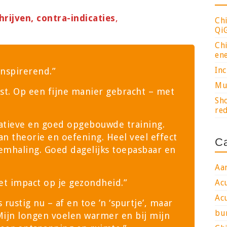
hrijven, contra-indicaties
,
Chi
Qi
Chi
ene
Inc
 inspirerend.”
Mu
ast. Op een fijne manier gebracht – met
Sho
red
reatieve en goed opgebouwde training.
an theorie en oefening. Heel veel effect
Ca
emhaling. Goed dagelijks toepasbaar en
Aa
 impact op je gezondheid.”
Ac
Ac
 rustig nu – af en toe ’n ‘spurtje’, maar
bu
Mijn longen voelen warmer en bij mijn