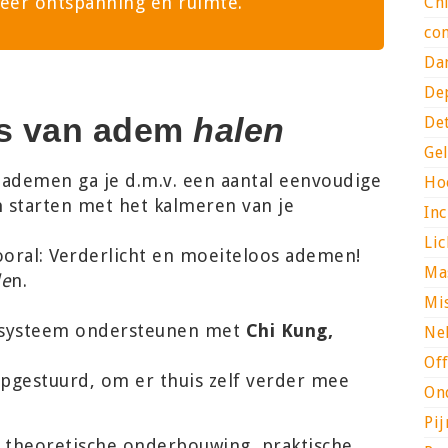
eer ontspanning en ruimte.”
Ch
co
Da
De
ts van adem
halen
De
Ge
ademen ga je d.m.v. een aantal eenvoudige
Ho
n
starten met het kalmeren van je
Inc
Li
ooral: Verderlicht en moeiteloos ademen!
Ma
le
n.
Mis
gssysteem ondersteunen met
Chi Kung,
Ne
Off
 opgestuurd, om er thuis zelf verder mee
On
Pij
 theoretische onderbouwing, praktische