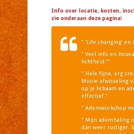
Info over locatie, kosten, insc
zie onderaan deze pagina
!
“ ‘Life changing’ en
“ Veel info en houv
lichtheid.””
” Hele fijne, erg c
Mooie afwisseling v
op je lichaam en ad
effectief.”
” Ademworkshop met
“ Mijn ademhaling is
dan weer rustiger. 