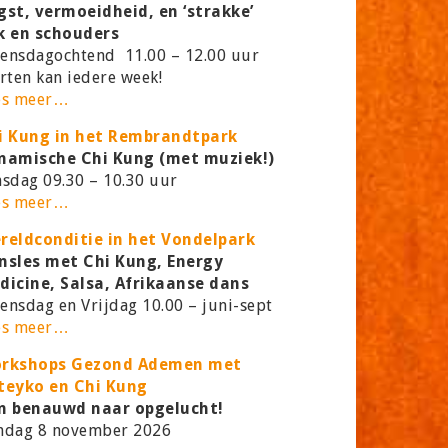
gst, vermoeidheid, en ‘strakke’
k en schouders
ensdagochtend 11.00 – 12.00 uur
rten kan iedere week!
es meer…
i Kung in het Rembrandtpark
namische Chi Kung (met muziek!)
nsdag 09.30 – 10.30 uur
es meer…
reldconditie in het Vondelpark
nsles met Chi Kung, Energy
dicine, Salsa, Afrikaanse dans
ensdag en Vrijdag 10.00 – juni-sept
es meer…
rkshops Gezond Ademen met
teyko en Chi Kung
n benauwd naar opgelucht!
ndag 8 november 2026