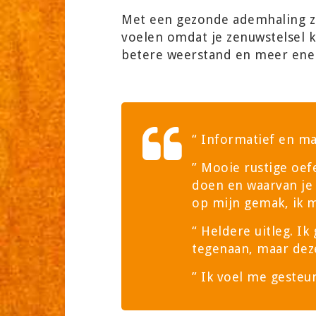
Met een gezonde ademhaling za
voelen omdat je zenuwstelsel k
betere weerstand en meer ener
“ Informatief en ma
” Mooie rustige oef
doen en waarvan je
op mijn gemak, ik ma
“ Heldere uitleg. Ik
tegenaan, maar dez
” Ik voel me gesteu