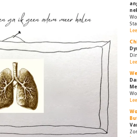
an
ne
Wo
Sta
Le
Ch
Dy
Di
Le
We
Da
Me
Wo
Le
Wo
Bu
Va
Zo