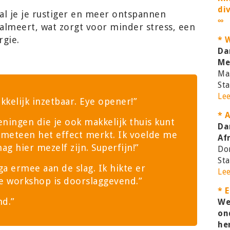
di
l je je rustiger en meer ontspannen
∞
almeert, wat zorgt voor minder stress, een
gie.
* 
Da
Me
Ma.
Sta
Le
kkelijk inzetbaar. Eye opener!”
* 
eningen die je ook makkelijk thuis kunt
Da
 meteen het effect merkt. Ik voelde me
Af
g hier mezelf zijn. Superfijn!”
Do
Sta
 ga ermee aan de slag. Ik hikte er
Le
e workshop is doorslaggevend.”
* 
nd.”
We
on
he